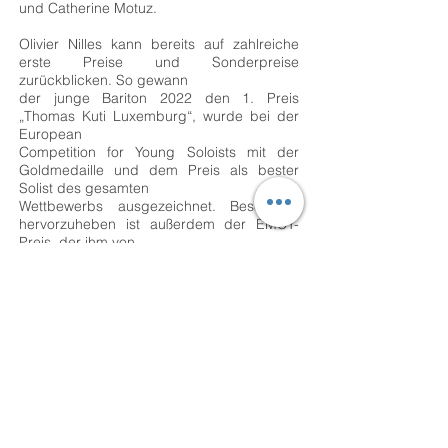
und Catherine Motuz.
Olivier Nilles kann bereits auf zahlreiche
erste Preise und Sonderpreise
zurückblicken. So gewann
der junge Bariton 2022 den 1. Preis
„Thomas Kuti Luxemburg“, wurde bei der
European
Competition for Young Soloists mit der
Goldmedaille und dem Preis als bester
Solist des gesamten
Wettbewerbs ausgezeichnet. Besonders
hervorzuheben ist außerdem der EMCY-
Preis, der ihm von
der European Union of Music Competitions
for Youth verliehen wurde.
Stand: September 2025