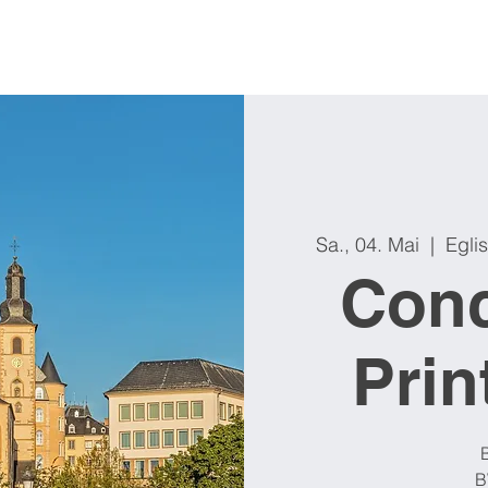
Sa., 04. Mai
  |  
Egli
Conc
Pri
B