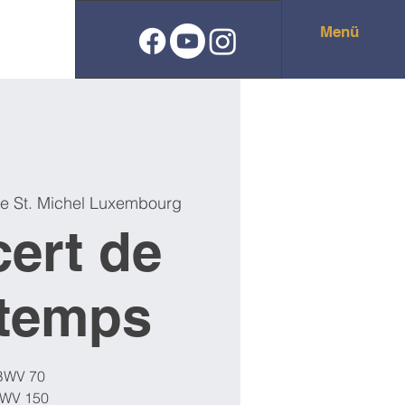
Menü
se St. Michel Luxembourg
ert de
ntemps
BWV 70
WV 150