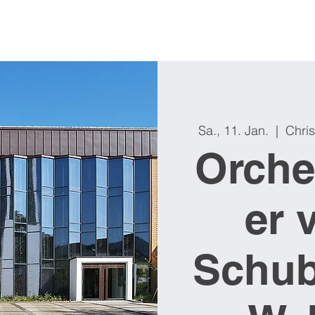
Sa., 11. Jan.
  |  
Chris
Orche
er 
Schub