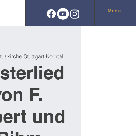
Menü
tuskirche Stuttgart Korntal
sterlied
von F.
ert und