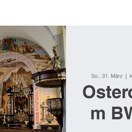
So., 31. März
  |  
k
Oster
m B