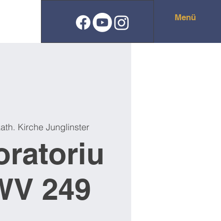
Menü
ath. Kirche Junglinster
oratoriu
WV 249