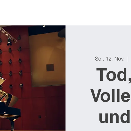
So., 12. Nov.
  | 
Tod,
Voll
und